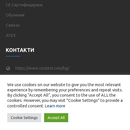
СЕ Сертифициране
Обучение
Севезо
ATEX
КОНТАКТИ
https://www.szutest.com/bg/
asen.hristov@szutest.com
We use cookies on our website to give you the most relevant
experience by remembering your preferences and repeat visits.
+359 999 00 9999
By clicking “Accept All”, you consent to the use of ALL the
cookies. However, you may visit "Cookie Settings" to provide a
Han Asparuh Str. 51, ap. 5 Sofia 1000, Bulgaria
controlled consent.
Learn more
Cookie Settings
Accept All