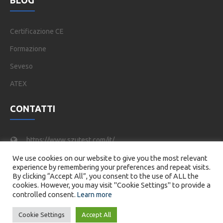
BLOG
Certificazione CE
Formazione
Seveso
ATEX
CONTATTI
https://www.szutest.com/it/
We use cookies on our website to give you the most relevant
info@szutest.com.tr
experience by remembering your preferences and repeat visits.
By clicking “Accept All”, you consent to the use of ALL the
Tel : +90 216 469 46 66
cookies. However, you may visit "Cookie Settings" to provide a
controlled consent.
Learn more
Cookie Settings
Accept All