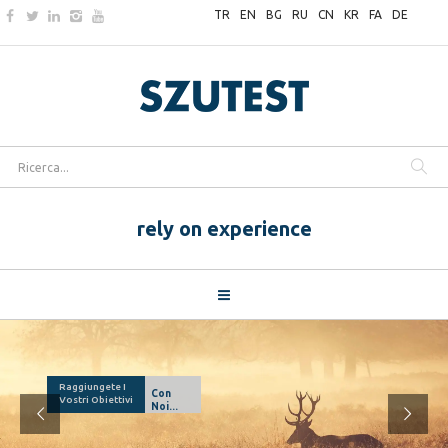
TR
EN
BG
RU
CN
KR
FA
DE
rely on experience
Raggiungete I
Con
Vostri Obiettivi
Noi...