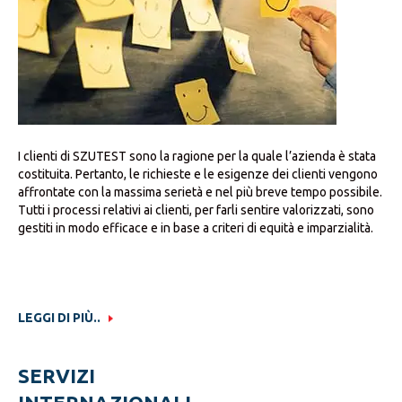
I clienti di SZUTEST sono la ragione per la quale l’azienda è stata
costituita. Pertanto, le richieste e le esigenze dei clienti vengono
affrontate con la massima serietà e nel più breve tempo possibile.
Tutti i processi relativi ai clienti, per farli sentire valorizzati, sono
gestiti in modo efficace e in base a criteri di equità e imparzialità.
di conformità di siti, attrezzature-progetti-dispositivi su Direttiva
Seveso e Actex, certificazione sulle norme Russe, Ucraine e
Cinesi e ispezioni non distruttive (CND)
LEGGI DI PIÙ..
SERVIZI