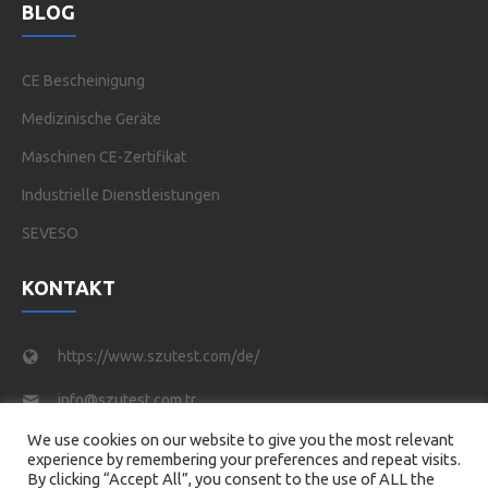
BLOG
CE Bescheinigung
Medizinische Geräte
Maschinen CE-Zertifikat
Industrielle Dienstleistungen
SEVESO
KONTAKT
https://www.szutest.com/de/
info@szutest.com.tr
We use cookies on our website to give you the most relevant
Tel : +90 216 469 46 66
experience by remembering your preferences and repeat visits.
By clicking “Accept All”, you consent to the use of ALL the
Tatlısu Mahallesi, Akif İnan Sk. No:1, 34774 Ümraniye/