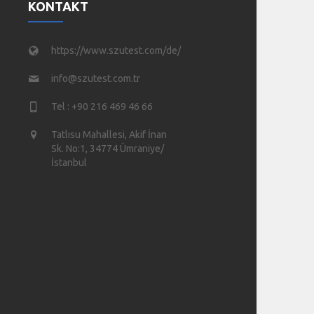
KONTAKT
https://www.szutest.com/de/
info@szutest.com.tr
Tel : +90 216 469 46 66
Tatlısu Mahallesi, Akif İnan
Sk. No:1, 34774 Ümraniye/
İstanbul