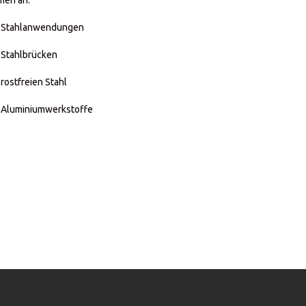
men an:
ür Stahlanwendungen
 Stahlbrücken
rostfreien Stahl
r Aluminiumwerkstoffe