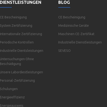
DIENSTLEISTUNGEN
BLOG
CE Bescheinigung
CE Bescheinigung
System Zertifizierung
Medizinische Geräte
Internationale Zertifizierung
Maschinen CE-Zertifikat
Periodische Kontrollen
Industrielle Dienstleistungen
Industrielle Dientsleistungen
SEVESO
Untersuchungen Ohne
Beschädigung
Unsere Labordiestleistungen
Personal-Zertifizierung
Schulungen
Energieeffizienz
Energieausweis