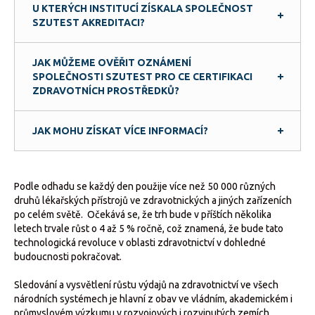
U KTERÝCH INSTITUCÍ ZÍSKALA SPOLEČNOST
SZUTEST AKREDITACI?
JAK MŮŽEME OVĚŘIT OZNÁMENÍ
SPOLEČNOSTI SZUTEST PRO CE CERTIFIKACI
ZDRAVOTNÍCH PROSTŘEDKŮ?
JAK MOHU ZÍSKAT VÍCE INFORMACÍ?
Podle odhadu se každý den použije více než 50 000 různých
druhů lékařských přístrojů ve zdravotnických a jiných zařízeních
po celém světě. Očekává se, že trh bude v příštích několika
letech trvale růst o 4 až 5 % ročně, což znamená, že bude tato
technologická revoluce v oblasti zdravotnictví v dohledné
budoucnosti pokračovat.
Sledování a vysvětlení růstu výdajů na zdravotnictví ve všech
národních systémech je hlavní z obav ve vládním, akademickém i
průmyslovém výzkumu v rozvojových i rozvinutých zemích.