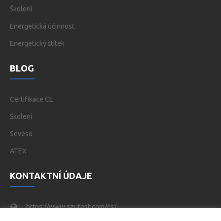
Školení
Energetická účinnost
Energetický štítek
BLOG
Certifikace CE
Školení
Seveso
ATEX
KONTAKTNÍ ÚDAJE
https://www.szutest.com/cs/