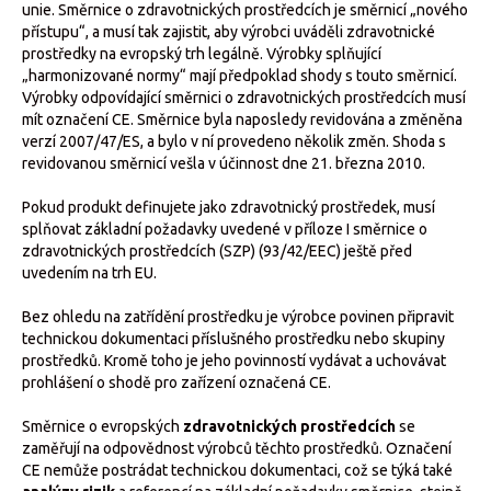
unie. Směrnice o zdravotnických prostředcích je směrnicí „nového
přístupu“, a musí tak zajistit, aby výrobci uváděli zdravotnické
prostředky na evropský trh legálně. Výrobky splňující
„harmonizované normy“ mají předpoklad shody s touto směrnicí.
Výrobky odpovídající směrnici o zdravotnických prostředcích musí
mít označení CE. Směrnice byla naposledy revidována a změněna
verzí 2007/47/ES, a bylo v ní provedeno několik změn. Shoda s
revidovanou směrnicí vešla v účinnost dne 21. března 2010.
Pokud produkt definujete jako zdravotnický prostředek, musí
splňovat základní požadavky uvedené v příloze I směrnice o
zdravotnických prostředcích (SZP) (93/42/EEC) ještě před
uvedením na trh EU.
Bez ohledu na zatřídění prostředku je výrobce povinen připravit
technickou dokumentaci příslušného prostředku nebo skupiny
prostředků. Kromě toho je jeho povinností vydávat a uchovávat
prohlášení o shodě pro zařízení označená CE.
Směrnice o evropských
zdravotnických prostředcích
se
zaměřují na odpovědnost výrobců těchto prostředků. Označení
CE nemůže postrádat technickou dokumentaci, což se týká také