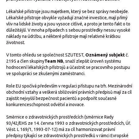
Lékařské přístroje jsou majetkem, který se bez správy neobejde.
Lékařské přístroje obvykle vyžadují značné investice, mají přímý
vliv na lidské životy a jsou vysoce citlivé, a proto je tento fakt o to
důležitější. V mnoha případech s sebou prostředky nesou vysoké
náklady na údržbu, a některé přístroje mají relativně krátkou
životnost.
V tomto ohledu se společnost SZUTEST,
Oznámený subjekt
č.
2195 a člen skupiny
Team NB
, snaží zlepšit úroveň systému
hodnocení lékařských přístrojů a účastnit se pracovního postupu
ve spolupráci se zkušenými zaměstnanci.
Role EU spočívá především v regulaci přístupu na trh. Mezinárodní
obchodní vztahy a veškerá sbližování právních předpisů mají za cíl
zajistit nejvyšší bezpečnost pacientů a podpořit současně
konkurenceschopnost odvětví a inovace.
Směrnice o zdravotnických prostředcích (směrnice Rady
93/42/EHS ze 14. června 1993 o zdravotnických prostředcích, Úř.
Věst. L 169/1, 1993-07-12) má za cíl harmonizovat právní
předpisy týkající se zdravotnických prostředků v rámci Evropské