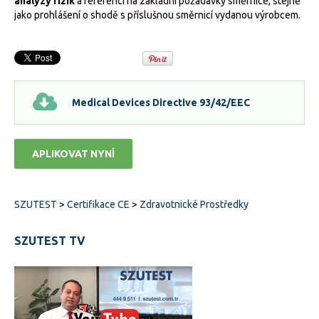
analýzy rizik
a referencí na základní požadavky směrnice, stejně
jako prohlášení o shodě s příslušnou směrnicí vydanou výrobcem.
Medical Devices Directive 93/42/EEC
APLIKOVAT NYNÍ
SZUTEST
>
Certifikace CE
>
Zdravotnické Prostředky
SZUTEST TV